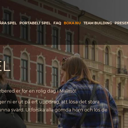
ÅRA SPEL
PORTABELT SPEL
FAQ
BOKA NU
TEAM BUILDING
PRESE
EL
rbered er för en rolig dag i Malmö!
r ni er ut på ert uppdrag, att lösa det stora
na svärd. Utforska alla gömda hörn och lös de