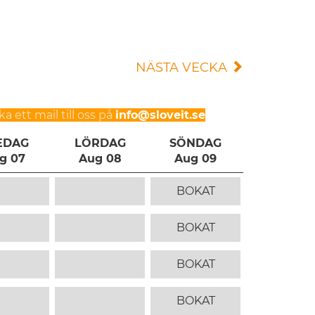
NÄSTA VECKA
a ett mail till oss på
info@sloveit.se
EDAG
LÖRDAG
SÖNDAG
g 07
Aug 08
Aug 09
BOKAT
BOKAT
BOKAT
BOKAT