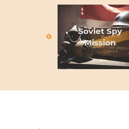
Soviet Spy
 Outbreak
Mission