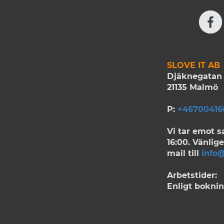
SLOVE IT AB
Djäknegatan 
21135 Malmö
P:
+46700416
Vi tar emot s
16:00. Vänlige
mail till
info@
Arbetstider:
Enligt bokni