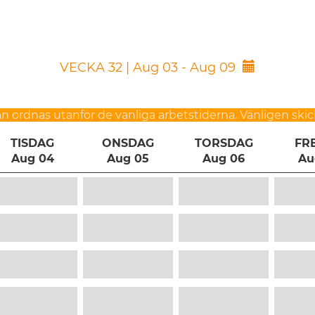
VECKA 32 | Aug 03 - Aug 09
n ordnas utanför de vanliga arbetstiderna. Vänligen skick
TISDAG
ONSDAG
TORSDAG
FR
Aug 04
Aug 05
Aug 06
Au