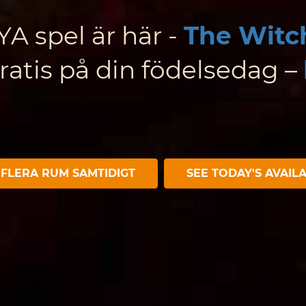
YA spel är här -
The Witch
ratis på din födelsedag –
FLERA RUM SAMTIDIGT
SEE TODAY'S AVAILA