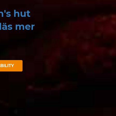
's hut
läs mer
BILITY